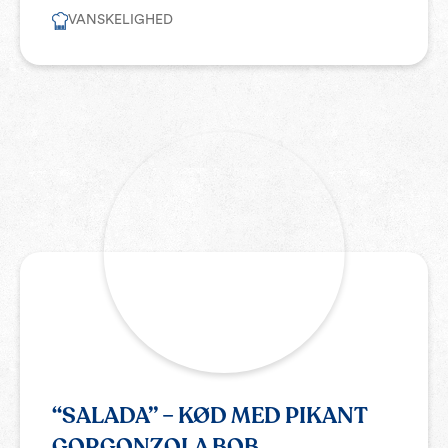
VANSKELIGHED
“SALADA” – KØD MED PIKANT
GORGONZOLA BOB