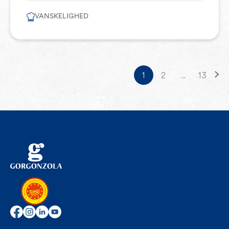
VANSKELIGHED
1
2
…
13