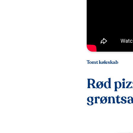
Tomt køleskab
Rød piz
grønts