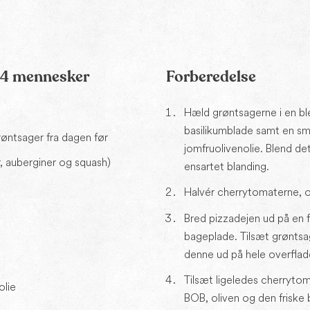
l 4 mennesker
Forberedelse
Hæld grøntsagerne i en ble
basilikumblade samt en sm
røntsager fra dagen før
jomfruolivenolie. Blend det 
, auberginer og squash)
ensartet blanding.
Halvér cherrytomaterne, og 
Bred pizzadejen ud på en f
bageplade. Tilsæt grønts
denne ud på hele overflad
Tilsæt ligeledes cherryto
olie
BOB, oliven og den friske 