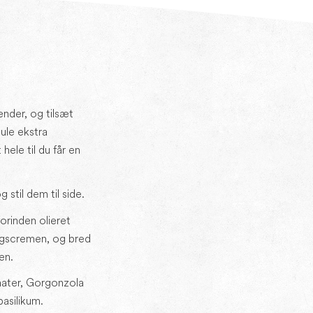
nder, og tilsæt
ule ekstra
hele til du får en
stil dem til side.
orinden olieret
agscremen, og bred
en.
mater, Gorgonzola
basilikum.