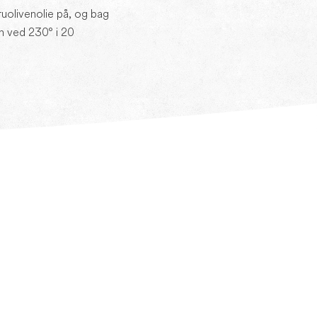
uolivenolie på, og bag
n ved 230° i 20