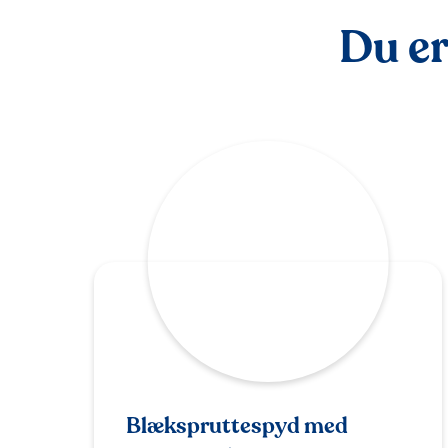
Du er
Blækspruttespyd med