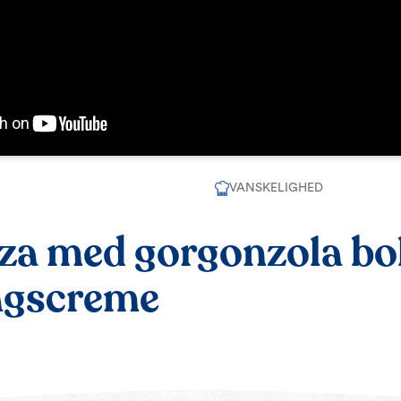
VANSKELIGHED
za med gorgonzola bo
agscreme