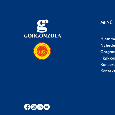
MENÙ
Hjemme
Nyhede
Gorgonz
I køkke
Konsort
Kontak