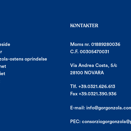
KONTAKTER
side
Moms nr. 01889280036
r
C.F. 00305470031
ola-ostens oprindelse
Via Andrea Costa, 5/c
net
28100 NOVARA
iet
t
Tlf. +39.0321.626.613
Fax +39.0321.390.936
E-mail:
info@gorgonzola.co
PEC:
consorziogorgonzola@p