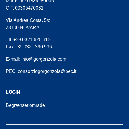
Moms nr. 01889280036
C.F. 00305470031
Via Andrea Costa, 5/c
28100 NOVARA
Tlf. +39.0321.626.613
Fax +39.0321.390.936
E-mail:
info@gorgonzola.com
PEC:
consorziogorgonzola@pec.it
LOGIN
Begrænset område