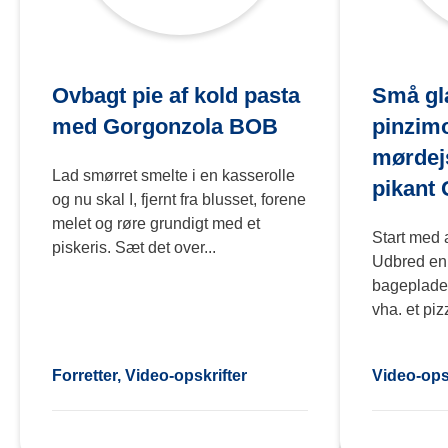
Ovbagt pie af kold pasta
Små gl
med Gorgonzola BOB
pinzim
mørdej
Lad smørret smelte i en kasserolle
pikant
og nu skal I, fjernt fra blusset, forene
melet og røre grundigt med et
Start med a
piskeris. Sæt det over...
Udbred en 
bageplade 
vha. et piz
Forretter, Video-opskrifter
Video-ops