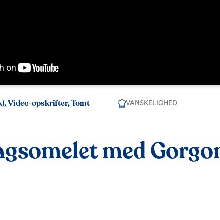
k), Video-opskrifter, Tomt
VANSKELIGHED
agsomelet med Gorgo