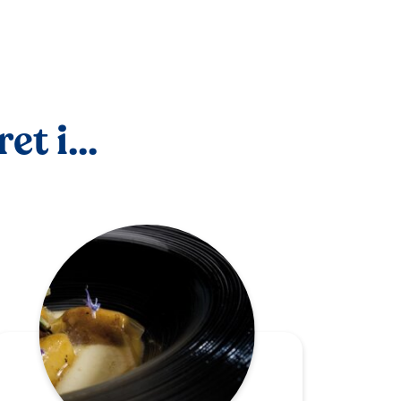
t i...