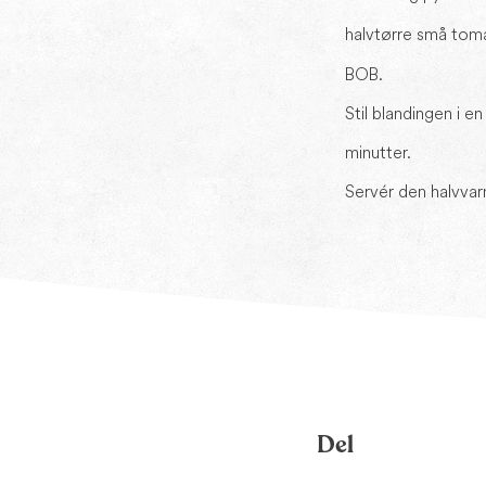
halvtørre små tom
BOB.
Stil blandingen i e
minutter.
Servér den halvvar
Del