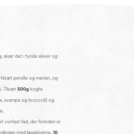
øg, skær det i tynde skiver og
 tilsæt persille og merian, og
i. Tilsæt
kogte
500g
r, svampe og broccoli) og
e.
t ovnfast fad, der forinden er
andingen med løgskiverne,
10