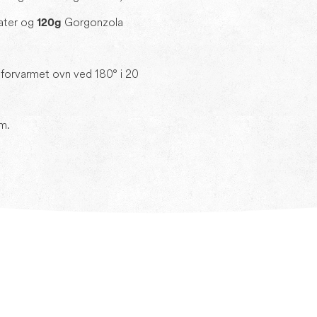
ater og
Gorgonzola
120g
n forvarmet ovn ved 180° i 20
m.