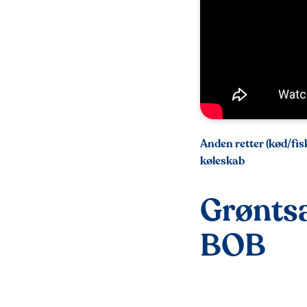
Anden retter (kød/fis
køleskab
Grønts
BOB