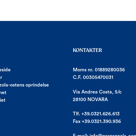
KONTAKTER
side
Moms nr. 01889280036
r
C.F. 00305470031
ola-ostens oprindelse
Via Andrea Costa, 5/c
net
28100 NOVARA
iet
t
Tlf. +39.0321.626.613
Fax +39.0321.390.936
E-mail:
info@gorgonzola.co