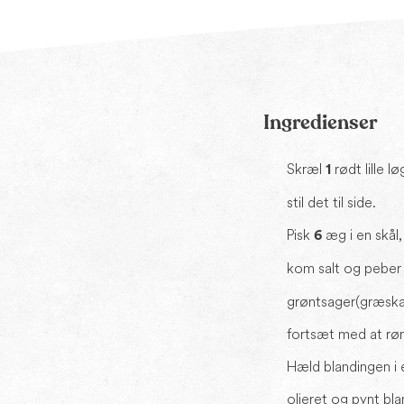
Ingredienser
Skræl
rødt lille l
1
stil det til side.
Pisk
æg i en skål,
6
kom salt og peber 
grøntsager(græska
fortsæt med at rør
Hæld blandingen i e
olieret og pynt bl