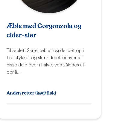
Æble med Gorgonzola og
cider-slør
Til æblet: Skræl æblet og del det op i
fire stykker og skær derefter hver af
disse dele over i halve, ved således at
opnå...
Anden retter (kød/fisk)