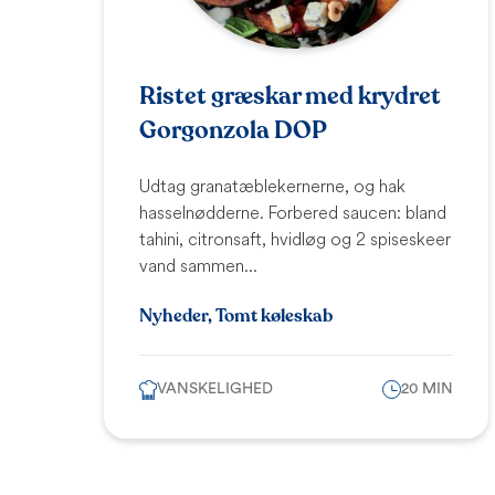
Ristet græskar med krydret
Gorgonzola DOP
Udtag granatæblekernerne, og hak
hasselnødderne. Forbered saucen: bland
tahini, citronsaft, hvidløg og 2 spiseskeer
vand sammen...
Nyheder, Tomt køleskab
VANSKELIGHED
20 MIN