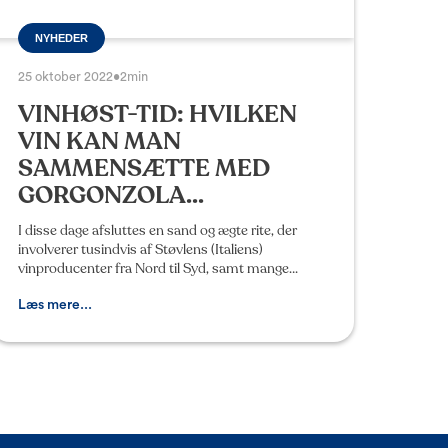
NYHEDER
25 oktober 2022
•
2min
VINHØST-TID: HVILKEN
VIN KAN MAN
SAMMENSÆTTE MED
GORGONZOLA...
I disse dage afsluttes en sand og ægte rite, der
involverer tusindvis af Støvlens (Italiens)
vinproducenter fra Nord til Syd, samt mange
entusiaster: vinhøsten. Der findes over 500
vindruesorter i Ita
Læs mere...