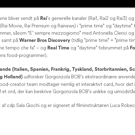
ame bliver sendt på
’s generelle kanaler (Rai1, Rai2 og Rai3) 
Rai
 (Rai Movie, Rai Premium og Rainews) i ”prime time” og ”daytime”
mer, såsom “E’ sempre mezzogiorno” med Antonella Clerici og 
), samt på
(tidlig ”prime time” + ”prime t
Warner Bros Discovery
Che tempo che fa” – og
og ”daytime” tidsrummet på
Real Time
F
lens food-programmer).
 lande (Italien, Spanien, Frankrig, Tyskland, Storbritannien, S
udforsker Gorgonzola BOB’s ekstraordinære anvendeli
g Holland)
food-creator team modtager nemlig et interaktivt card, hvor det i
 af et ord, der kan beskrive Gorgonzola BOB’s unikke og uimodstå
af cdp Sala Giochi og er signeret af filminstruktøren Luca Robec