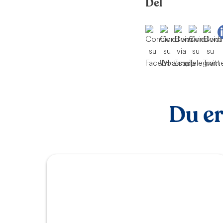
Del
Du er