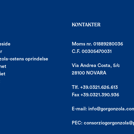
KONTAKTER
side
Moms nr. 01889280036
r
C.F. 00305470031
ola-ostens oprindelse
Via Andrea Costa, 5/c
net
28100 NOVARA
iet
t
Tlf. +39.0321.626.613
Fax +39.0321.390.936
E-mail:
info@gorgonzola.co
PEC:
consorziogorgonzola@p