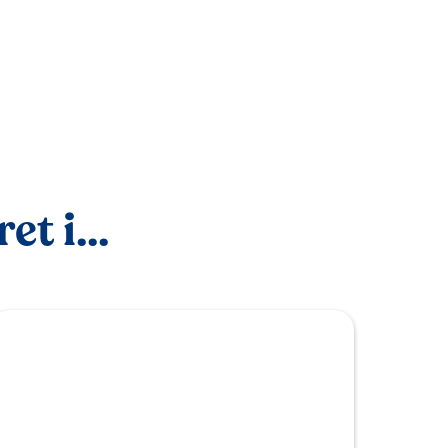
t i...