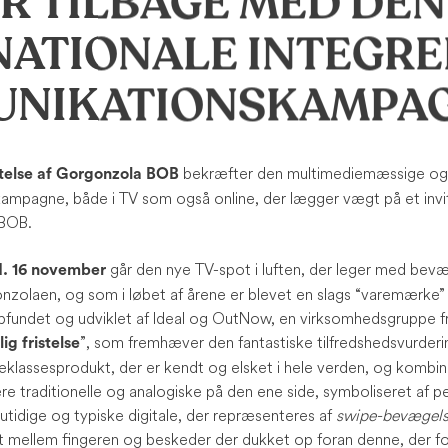
R TILBAGE MED DEN
NATIONALE INTEGR
NIKATIONSKAMPA
bekræfter den multimediemæssige og i
ttelse af Gorgonzola BOB
kampagne, både i TV som også online, der lægger vægt på et inv
 BOB.
går den nye TV-spot i luften, der leger med bevæg
 d. 16 november
nzolaen, og som i løbet af årene er blevet en slags “varemærke” 
opfundet og udviklet af Ideal og OutNow, en virksomhedsgruppe fra 
”, som fremhæver den fantastiske tilfredshedsvurderin
ig fristelse
teklassesprodukt, der er kendt og elsket i hele verden, og kombine
e traditionelle og analogiske på den ene side, symboliseret af 
tidige og typiske digitale, der repræsenteres af
swipe-bevægel
t mellem fingeren og beskeder der dukket op foran denne, der for