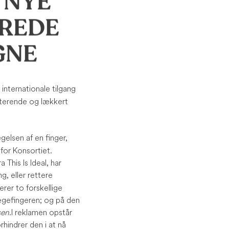
 NYE
EREDE
GNE
nternationale tilgang
iterende og lækkert
elsen af en finger,
for Konsortiet.
This Is Ideal, har
g, eller rettere
rer to forskellige
pegefingeren; og på den
sen
. I reklamen opstår
hindrer den i at nå