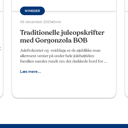
NYHEDER
06 december 2021
•
2min
Traditionelle juleopskrifter
med Gorgonzola BOB
:
Julefrokoster og -middage er de øjeblikke man
allermest venter på under hele julehøjtiden:
familien samles rundt om det dækkede bord for at
hygge, nyde god mad og nyde samværet. Hver
italiensk region,
Læs mere...