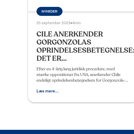
NYHEDER
25 september 2023
•
4min
CILE ANERKENDER
GORGONZOLAS
OPRINDELSESBETEGNELSE
DET ER...
Efter en 4-årig lang juridisk procedure, med
stærke oppositioner fra USA, anerkender Chile
endeligt oprindelsesbetegnelsen for Gorgonzola-
osten som værende 100% italiensk. Dette mål blev
fejret på den
Læs mere...