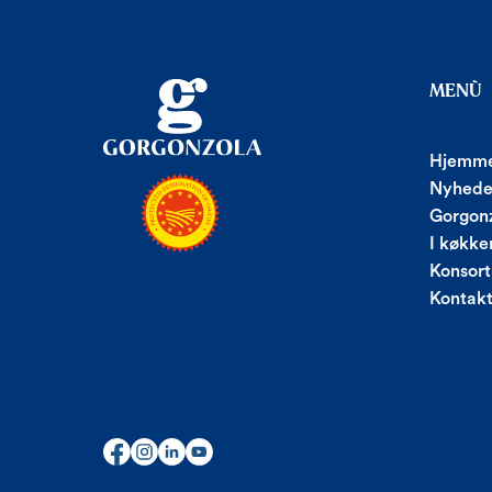
MENÙ
Hjemme
Nyhede
Gorgonz
I køkke
Konsort
Kontak