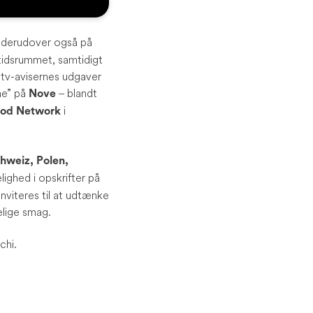
og derudover også på
 tidsrummet, samtidigt
tv-avisernes udgaver
ime” på
– blandt
Nove
i
ood Network
chweiz, Polen,
ghed i opskrifter på
nviteres til at udtænke
elige smag.
chi.