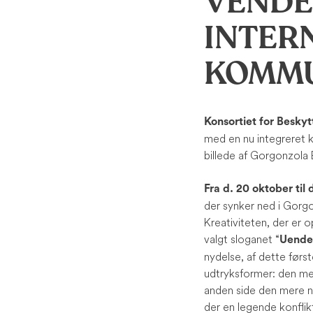
VENDE
INTER
KOMMU
Konsortiet for Besky
med en nu integreret 
billede af Gorgonzola
Fra d. 20 oktober til
der synker ned i Gorgo
Kreativiteten, der er 
valgt sloganet “
Uendel
nydelse, af dette førs
udtryksformer: den mer
anden side den mere nu
der en legende konflik