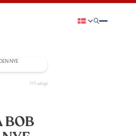
777 udsigt
 BOB