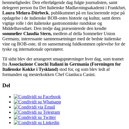
hemmeligheder. Den efterfølgende dag fulgte journalisten, samt
delegeret person fra Det Italienske Madlavningsakademi i Frankfurt,
Laura Melara-Dürbeck
, publikummet på en fascinerende rejse på
opdagelse i de italienske BOB-ostes historie og kultur, samt deres
vigtige rolle i det italienske gastronomiske rundskue og
Middelhavsdiæt. Den tredje dag præsenterede den kendte
sommelier Claudia Stern,
medlem af della Sommelier Union
Germany, interessante sammensætninger med de bedste italienske
vine og BOB-oste, til en sansemæssig fuldkommen oplevelse for de
tyske og internationale operatører.
Til sidst blev der arrangeret smagsprøvninger hver dag, som teamet
fra
Associazione Cuochi Italiani in Germania (Foreningen for
Italienske Kokke i Tyskland)
stod for, og som blev ledt af
formanden og mesterkokken Chef Gianluca Casini.
Del