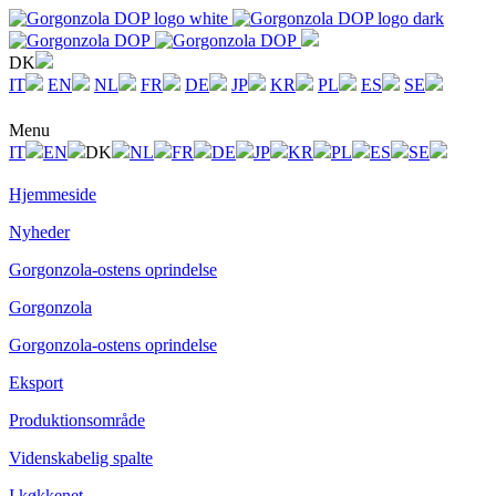
DK
IT
EN
NL
FR
DE
JP
KR
PL
ES
SE
Menu
IT
EN
DK
NL
FR
DE
JP
KR
PL
ES
SE
Hjemmeside
Nyheder
Gorgonzola-ostens oprindelse
Gorgonzola
Gorgonzola-ostens oprindelse
Eksport
Produktionsområde
Videnskabelig spalte
I køkkenet