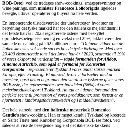
BOB-Oste)
, ved de tredages show-cookings, smagsprøvninger og
wine-pairings, som
minister Francesco Lollobrigida
ligeledes
besøgte, udover operatører og buyers fra hele verden.
En imponerende tilstedeværelse der understreger, hvor stor en
betydning det tyske marked har for den italienske mejeriindustri: I
det første halvår i 2023 registrerede ostene med beskyttet
oprindelsesbetegnelse nemlig en vækst med 25%, takket være den
samlede omsætning på 262 millioner euro.
“
Dataene vidner om de
italienske ostes voksende succes hos de tyske forbrugere. Med over
23.400 eksporterede tons i det første halvår i 2023, svarende til 19%
af vores eksport på verdensplan –
sagde formanden for Afidop,
Antonio Auricchio, som også er formand for Konsortiet
Gorgonzola
– repræsenterer Tyskland vores andet største marked i
Europa, efter Frankrig. Et marked, hvori vi fortsætter med at
investere, også netop begrundet dén værdi som tyskerne giver vores
BOB-oste, der repræsenterer over halvdelen (56%) af vores
mejeriprodukteksport i Tyskland. Anuga er i denne forstand den
perfekte scene til promotion af vores produktioner, som fortsat er en
hjørnesten i landbrugsfødevarekæden og i middelhavsdiæten
”.
Det hele startede med
den italienske mesterkok Domenico
Gentile’s
show-cooking. Han er meget kendt i Tyskland og kreerede
en Saltet Tærte med Kartofler og Gorgonzola BOB (se foto), ved
således at vise de besøgende nogle af det italienske køkkens