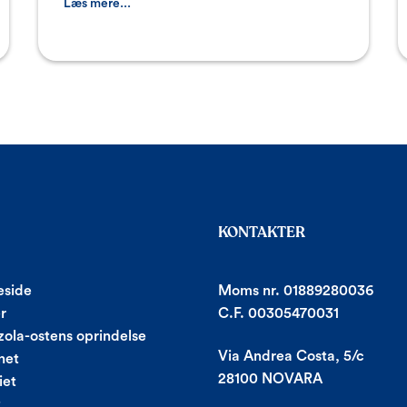
promoverin
Læs mere...
KONTAKTER
side
Moms nr. 01889280036
r
C.F. 00305470031
ola-ostens oprindelse
Via Andrea Costa, 5/c
net
28100 NOVARA
iet
t