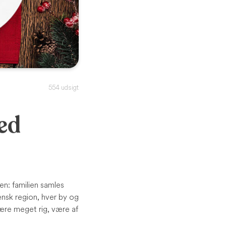
554 udsigt
med
en: familien samles
nsk region, hver by og
ære meget rig, være af