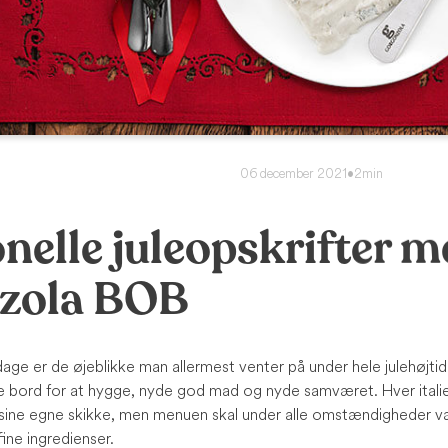
06 december 2021
•
2min
onelle juleopskrifter 
zola BOB
age er de øjeblikke man allermest venter på under hele julehøjtid
bord for at hygge, nyde god mad og nyde samværet. Hver italie
r sine egne skikke, men menuen skal under alle omstændigheder v
ine ingredienser.