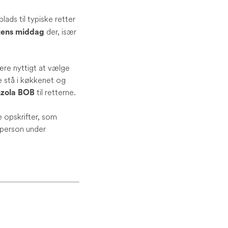
lads til typiske retter
der, især
ftens middag
ære nyttigt at vælge
e stå i køkkenet og
til retterne.
zola BOB
 opskrifter, som
edperson under