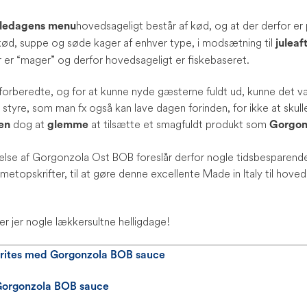
hovedsageligt består af kød, og at der derfor er p
uledagens menu
 kød, suppe og søde kager af enhver type, i modsætning til
julea
for er “mager” og derfor hovedsageligt er fiskebaseret.
uforberedte, og for at kunne nyde gæsterne fuldt ud, kunne det v
styre, som man fx også kan lave dagen forinden, for ikke at skull
dog at
at tilsætte et smagfuldt produkt som
en
glemme
Gorgon
else af Gorgonzola Ost BOB foreslår derfor nogle tidsbesparende
metopskrifter, til at gøre denne excellente Made in Italy til hov
 jer nogle lækkersultne helligdage!
rites med Gorgonzola BOB sauce
 Gorgonzola BOB sauce