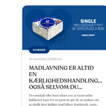
NYHEDER
10 november 2023
•
1min
MADLAVNING ER ALTID
EN
KÆRLIGHEDSHANDLING…
OGSÅ SELVOM DU...
Dovenskab eller bare ideen om at besmudse
køkkenet bare for en person gør tit, at tanken om
at skulle lave lækker mad bliver trættende, men