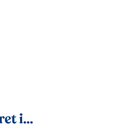
t i...