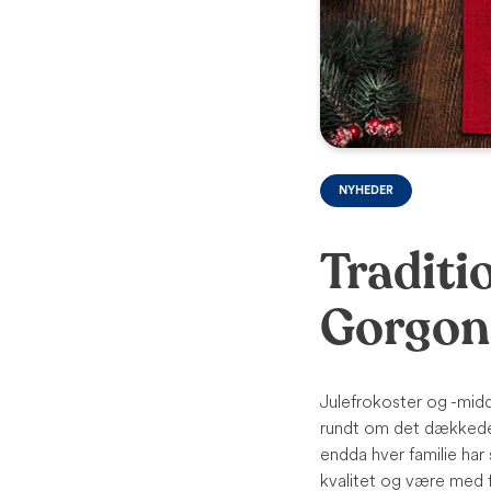
NYHEDER
Traditi
Gorgon
Julefrokoster og -midd
rundt om det dækkede 
endda hver familie ha
kvalitet og være med f