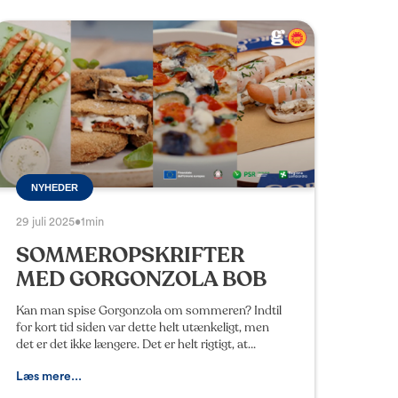
NYHEDER
29 juli 2025
•
1min
SOMMEROPSKRIFTER
MED GORGONZOLA BOB
Kan man spise Gorgonzola om sommeren? Indtil
for kort tid siden var dette helt utænkeligt, men
det er det ikke længere. Det er helt rigtigt, at
Gorgonzola BOB er en ost, der ofte associeres
med typisk
Læs mere...