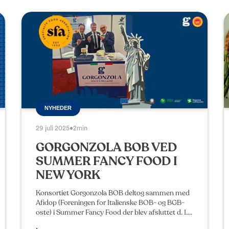
NYHEDER
29 juli 2025
•
2min
GORGONZOLA BOB VED
SUMMER FANCY FOOD I
NEW YORK
Konsortiet Gorgonzola BOB deltog sammen med
Afidop (Foreningen for Italienske BOB- og BGB-
oste) i Summer Fancy Food der blev afsluttet d. 1.
juli i New York. Det var en vigtig lejlighed til