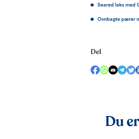
Seared laks med 
Ovnbagte pærer m
Del
Du er