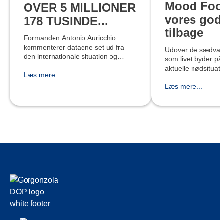
Mood Foo
OVER 5 MILLIONER
vores go
178 TUSINDE...
tilbage
Formanden Antonio Auricchio
kommenterer dataene set ud fra
Udover de sædvan
den internationale situation og
som livet byder p
kaster et blik på Konsortiets næste
aktuelle nødsituat
Læs mere...
events Konsortiet for Beskyttelse af
problemer, der er
Gorgonzola BOB Osten offentliggø
Læs mere...
de normale, og ne
tit en følelse af a