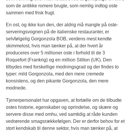
som de antikke romere brugte, som nemlig indtog oste
sammen med frisk frugt.
En ost, og ikke kun den, der aldrig må mangle på oste-
serveringsvognen på de italienske restauranter, er
selvfølgelig Gorgonzola BOB, verdens mest kendte
skimmelost, hvis man tænker på, at der hvert år
produceres over 5 millioner oste i forhold til de 3
Roquefort (Frankrig) og en million Stilton (UK). Den
tilbydes med forskellige modningsgrad og der findes to
typer: mild Gorgonzola, med den mere cremede
konsistens, og den pikante Gorgonzola, den mere
modnede.
Tjenerpersonalet har opgaven, at fortælle om de tilbudte
ostes historie, egenskaber og oprindelse, og skære og
servere disse med omhu, ved samtidig at råde kunden
vedrørende smagsrækkefølgen. Der er derfor behov for et
stort kendskab til denne sektor, hvis man tænker på, at