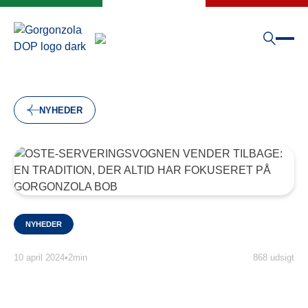
NYHEDER
NYHEDER
10 april 2024
•
2min
868 udsigt