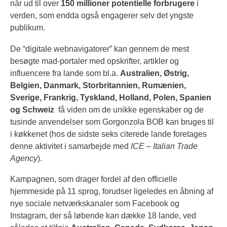
når ud til over
150 millioner potentielle forbrugere
i
verden, som endda også engagerer selv det yngste
publikum.
De “digitale webnavigatorer” kan gennem de mest
besøgte mad-portaler med opskrifter, artikler og
influencere fra lande som bl.a.
Australien, Østrig,
Belgien, Danmark, Storbritannien, Rumænien,
Sverige, Frankrig, Tyskland, Holland, Polen, Spanien
og Schweiz
få viden om de unikke egenskaber og de
tusinde anvendelser som Gorgonzola BOB kan bruges til
i køkkenet (hos de sidste seks citerede lande foretages
denne aktivitet i samarbejde med
ICE – Italian Trade
Agency
).
Kampagnen, som drager fordel af den officielle
hjemmeside på 11 sprog, forudser ligeledes en åbning af
nye sociale netværkskanaler som Facebook og
Instagram, der så løbende kan dække 18 lande, ved