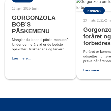
16 april 2025
•
1min
NYHEDER
GORGONZOLA
23 marts 2021
•
2mi
BOB’S
Gorgonzo
PÅSKEMENU
foråret o
Mangler du ideer til påske-menuen?
forbedres
Under denne årstid er de bedste
opskrifter i friskhedens og farvernes
Foråret er komme
tegn. Hvis I fejrer med familie og
udsættes humøret
Læs mere...
venner derhjemme, kan de mest
prøve når årstiden
scenografiske retter til at
kan, i denne peri
Læs mere...
værdifuld allieret
mood-food, eller 
madvarer der, lig