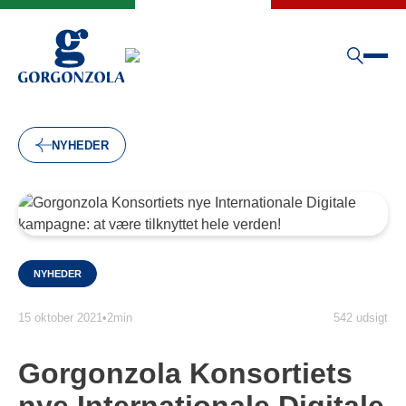
NYHEDER
NYHEDER
15 oktober 2021
•
2min
542 udsigt
Gorgonzola Konsortiets