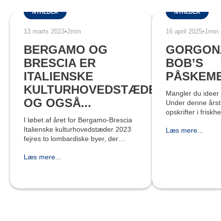
NYHEDER
NYHEDER
13 marts 2023
•
2min
16 april 2025
•
1min
BERGAMO OG
GORGON
BRESCIA ER
BOB’S
ITALIENSKE
PÅSKEM
KULTURHOVEDSTÆDER…
Mangler du ideer
OG OGSÅ...
Under denne årst
opskrifter i frisk
I løbet af året for Bergamo-Brescia
tegn. Hvis I fejrer med familie og
Italienske kulturhovedstæder 2023
Læs mere...
venner derhjemm
fejres to lombardiske byer, der
scenografiske rette
sammen deler en historisk og
Læs mere...
monumentrig kulturarv, der vidner
om områdets kulturelle historie, me