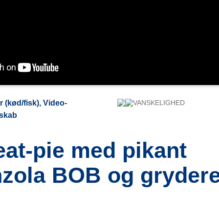
r (kød/fisk), Video-
VANSKELIGHED
eskab
eat-pie med pikant
zola BOB og grydere