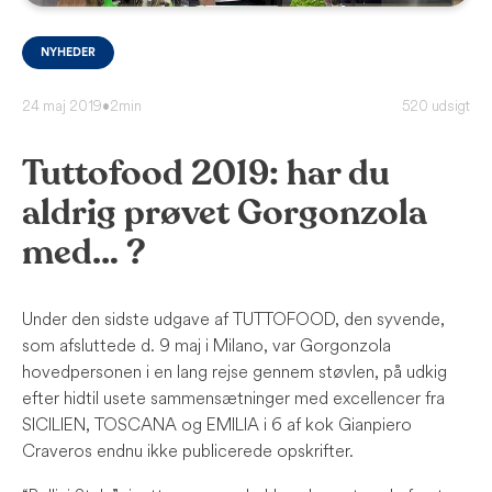
NYHEDER
24 maj 2019
•
2min
520 udsigt
Tuttofood 2019: har du
aldrig prøvet Gorgonzola
med… ?
Under den sidste udgave af TUTTOFOOD, den syvende,
som afsluttede d. 9 maj i Milano, var Gorgonzola
hovedpersonen i en lang rejse gennem støvlen, på udkig
efter hidtil usete sammensætninger med excellencer fra
SICILIEN, TOSCANA og EMILIA i 6 af kok Gianpiero
Craveros endnu ikke publicerede opskrifter.