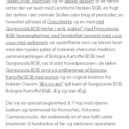
“Bellini Style” risottoen
og en
lækker dessert
er de første
retter der var lavet med Leonforte Fersken BGB, en frugt
der dyrkes i det centrale Sicilien uden brug af pesticider; en
hovedret på basis af
Orecchiette
og en med
mild
Gorgonzola BOB hjerter i små „pakker‟ med Finocchiona
BGB (spegepølsetype med fennikelfrø) serveret med cous
cous med gurkemeje
var opskrifterne som var blevet lavet
med den typiske pølse af toskansk charcuteri-tradition;
sammensætningen af Bologna Kartoffel BOB med
Gorgonzola BOB, var til sidst hovedpersonen i de lækre
Gorgonzola BOB spyd og småterninger af Bologna
Kartoffel BOB med portvin
og en original kreation fra
kokken Cravero
“Æg og æg”
(på basis af Gorgonzola BOB,
Bologna Kartoffel BGB, Æg og stør-Æg).
Der var en speciel begivenhed d. 7 maj med stjerne-
kokken og testimonial for Konsortiet, Antonino
Cannavacciuolo, der realiserede en af sine hidtil usete
kreationer til hundredvis af fan og sektorens operatører