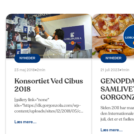
NYHEDER
NYHEDER
23 maj 2018
•
2min
21 juli 2023
•
1min
Konsortiet Ved Cibus
GENOPD
2018
SAMLIVE
GORGONZ
[gallery link="none"
ids="https://dk.gorgonzola.com/wp-
Siden 2011 har man 
content/uploads/sites/12/2018/05/cannavacciuolo-
den International
allo-stand-del-gorgonzola-
juli, det er et fæll
2.jpg|,https://dk.gorgonzola.com/wp-
Læs mere...
har stået inde for,
content/uploads/sites/12/2018/05/ca
mellem folk, lande
Læs mere...