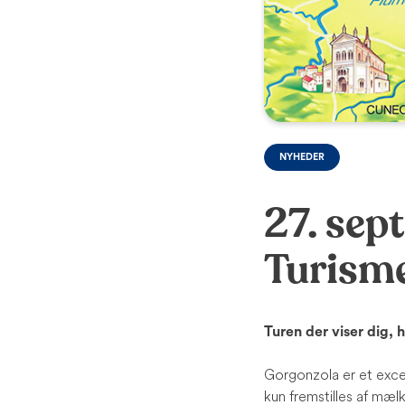
NYHEDER
27. sep
Turism
Turen der viser dig
Gorgonzola er et exce
kun fremstilles af mæl