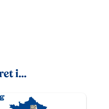
t i...