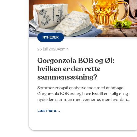
NYHEDER
26 juli 2020
•
2min
Gorgonzola BOB og Øl:
hvilken er den rette
sammensætning?
Sommer er også ensbetydende med at smage
Gorgonzola BOB ost og have lyst til en kølig øl og
nyde den sammen med vennerne, men hvordan
skal man vælge den der passer bedst? I løbet af de
seneste år, ha
Læs mere...