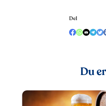
Del
Du er