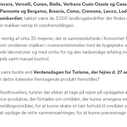
ovara, Vercelli, Cuneo, Biella, Verbano Cusio Ossola og Cas
Piemonte og Bergamo, Brescia, Como, Cremona, Lecco, Lodi
, takket være de 3.000 landbrugsbedrifter der findes 
Lombardiet
r mælken netop til ostefremstillingen.
 nemlig af cirka 30 mejerier, der er sammensluttede i Konsortiet 
som omdanner mælken i overensstemmelse med de hygiejniske 
yrede laboratorier og med omhu for og den nødvendige erfaring m
greb samt manuel kontrol.
ne være bedre end
Verdensdagen for Turisme, der fejres d. 27
 dette italienske fremragende produkt fremstilles?
foodtravellers
, turister der elsker at tage på rejser på opdagelse 
ce-produkter, der fortæller om området, der kunne arrangere en 
tillingsområder, for at kunne skabe et tæt forhold til området o
 at opdage de rette sammensætninger, for at kunne prøvesmage