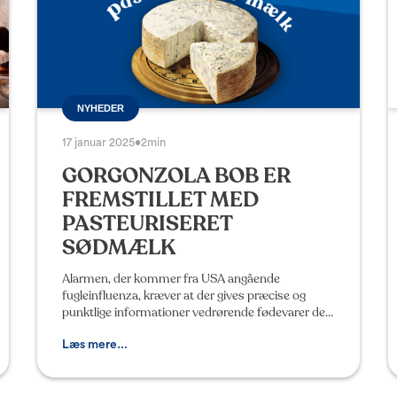
NYHEDER
17 januar 2025
•
2min
GORGONZOLA BOB ER
FREMSTILLET MED
PASTEURISERET
SØDMÆLK
Alarmen, der kommer fra USA angående
fugleinfluenza, kræver at der gives præcise og
punktlige informationer vedrørende fødevarer der
kunne indeholde eller fremstilles med rå mælk. På
nettet kan man ev
Læs mere...