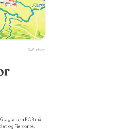
645 udsigt
or
n. Gorgonzola BOB må
rdiet og Piemonte,