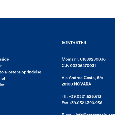
KONTAKTER
side
Moms nr. 01889280036
r
C.F. 00305470031
ola-ostens oprindelse
Via Andrea Costa, 5/c
net
28100 NOVARA
iet
t
Tlf. +39.0321.626.613
Fax +39.0321.390.936