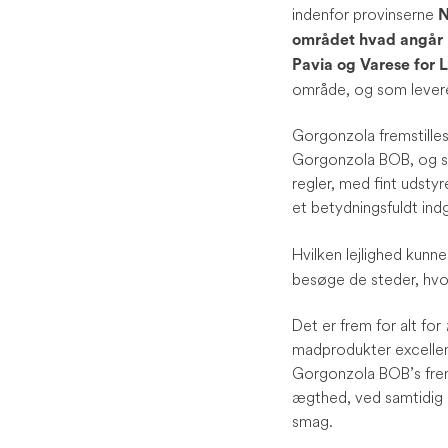
indenfor provinserne
N
området hvad angår 
Pavia og Varese for 
område, og som levere
Gorgonzola fremstilles
Gorgonzola BOB, og 
regler, med fint udst
et betydningsfuldt ind
Hvilken lejlighed kun
besøge de steder, hvor
Det er frem for alt for
madprodukter excellen
Gorgonzola BOB’s frems
ægthed, ved samtidig
smag.