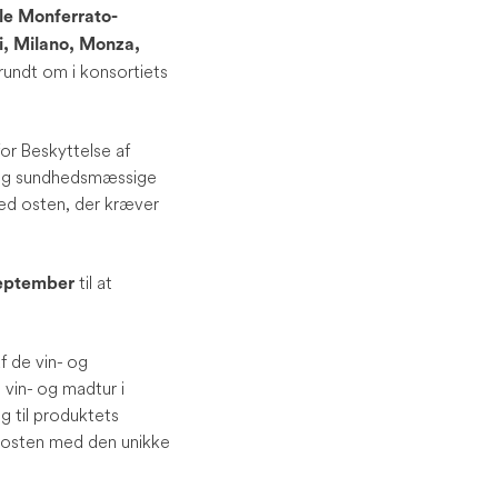
ale Monferrato-
, Milano, Monza,
rundt om i konsortiets
for Beskyttelse af
og sundhedsmæssige
ed osten, der kræver
til at
 september
af de vin- og
vin- og madtur i
g til produktets
 osten med den unikke