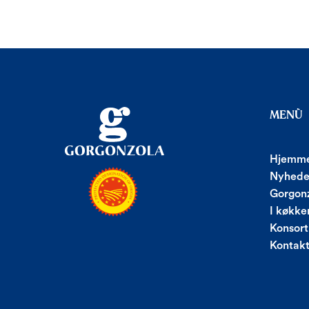
MENÙ
Hjemme
Nyhede
Gorgonz
I køkke
Konsort
Kontak