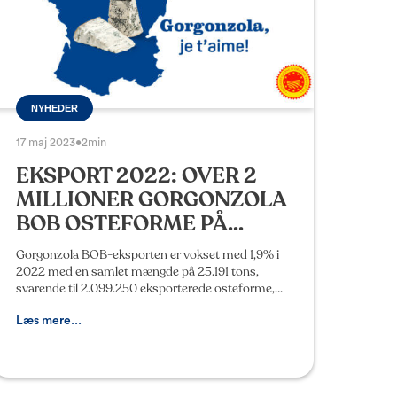
NYHEDER
17 maj 2023
•
2min
EKSPORT 2022: OVER 2
MILLIONER GORGONZOLA
BOB OSTEFORME PÅ...
Gorgonzola BOB-eksporten er vokset med 1,9% i
2022 med en samlet mængde på 25.191 tons,
svarende til 2.099.250 eksporterede osteforme,
og en værdistigning på cirka 178 millioner euro
(+16,4% i forhold
Læs mere...