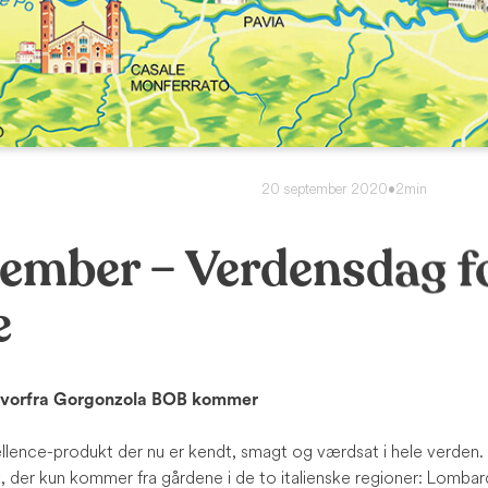
20 september 2020
•
2min
tember – Verdensdag f
e
, hvorfra Gorgonzola BOB kommer
llence-produkt der nu er kendt, smagt og værdsat i hele verde
k, der kun kommer fra gårdene i de to italienske regioner: Lomba